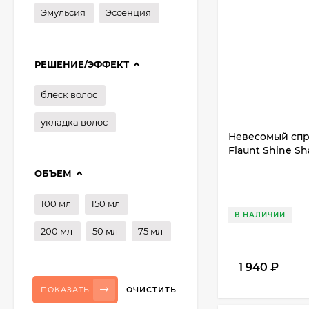
Эмульсия
Эссенция
РЕШЕНИЕ/ЭФФЕКТ
блеск волос
укладка волос
Невесомый спре
Flaunt Shine Sh
ОБЪЕМ
100 мл
150 мл
В НАЛИЧИИ
200 мл
50 мл
75 мл
1 940
₽
ОЧИСТИТЬ
ПОКАЗАТЬ