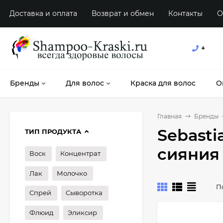
Доставка и оплата
Возврат и обмен
Контакты
О
+
Бренды
Для волос
Краска для волос
О
Главная
Бренды
Sebasti
ТИП ПРОДУКТА
сияния
Воск
Концентрат
Лак
Молочко
П
Спрей
Сыворотка
Флюид
Эликсир