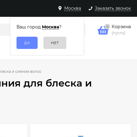
Москва
Заказать звонок
Корзина
Ваш город
Москва
?
0
(пусто)
Подарочные наборы
Еще
блеска и сияния волос
Линия для блеска и