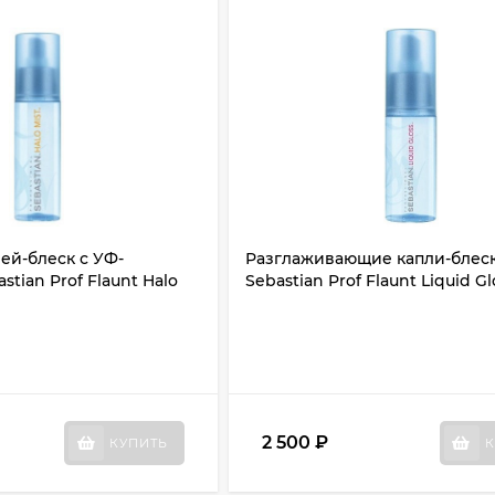
ей-блеск с УФ-
Разглаживающие капли-блеск
stian Prof Flaunt Halo
Sebastian Prof Flaunt Liquid Gl
2 500
₽
КУПИТЬ
К