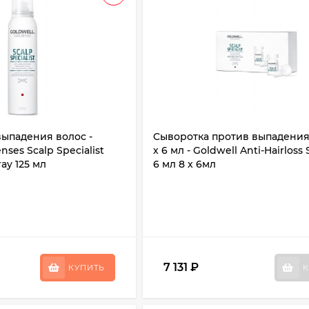
выпадения волос -
Cыворотка против выпадения
nses Scalp Specialist
х 6 мл - Goldwell Anti-Hairloss
ray 125 мл
6 мл 8 х 6мл
7 131
₽
КУПИТЬ
К