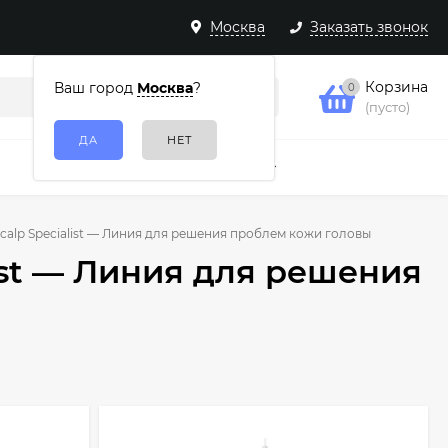
Москва
Заказать звонок
Корзина
Ваш город
Москва
?
0
(пусто)
Подарочные наборы
Еще
Scalp Specialist — Линия для решения проблем кожи головы
list — Линия для решения