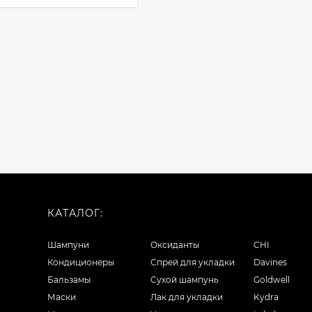
КАТАЛОГ:
Шампуни
Оксиданты
CHI
Кондиционеры
Спрей для укладки
Davines
Бальзамы
Сухой шампунь
Goldwell
Маски
Лак для укладки
Kydra