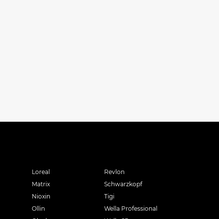
Loreal
Revlon
Matrix
Schwarzkopf
Nioxin
Tigi
Ollin
Wella Professional