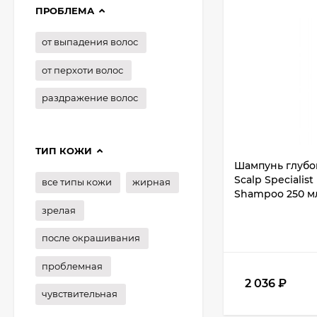
ПРОБЛЕМА
от выпадения волос
от перхоти волос
раздражение волос
ТИП КОЖИ
Шампунь глубо
Scalp Specialis
все типы кожи
жирная
Shampoo 250 м
зрелая
после окрашивания
проблемная
2 036
₽
чувствительная