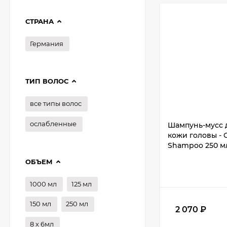
СТРАНА
Германия
ТИП ВОЛОС
все типы волос
ослабленные
Шампунь-мусс 
кожи головы - 
Shampoo 250 м
ОБЪЕМ
1000 мл
125 мл
150 мл
250 мл
2 070
₽
8 х 6мл