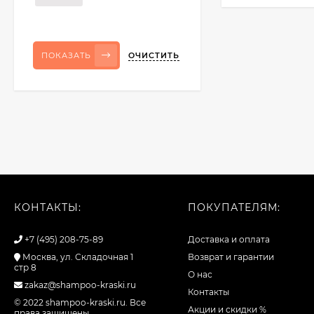
ОЧИСТИТЬ
ПОКАЗАТЬ
КОНТАКТЫ:
ПОКУПАТЕЛЯМ:
+7 (495) 208-75-89
Доставка и оплата
Москва, ул. Складочная 1
Возврат и гарантии
стр 8
О нас
zakaz@shampoo-kraski.ru
Контакты
© 2022 shampoo-kraski.ru. Все
Акции и скидки %
права защищены.