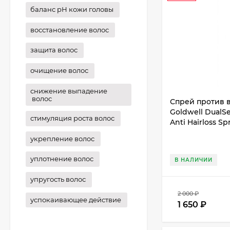
баланс рН кожи головы
восстановление волос
защита волос
очищение волос
снижение выпадение
волос
Спрей против 
Goldwell DualSe
стимуляция роста волос
Anti Hairloss Sp
укрепление волос
уплотнение волос
В НАЛИЧИИ
упругость волос
2 000
₽
успокаивающее действие
1 650
₽