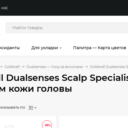
 нас
ксиданты
Для укладки
Палитра — Карта цветов
Goldwell
Dualsenses — Уход за волосами
Goldwell Dualsenses 
l Dualsenses Scalp Specia
м кожи головы
оказывать по:
30
-18%