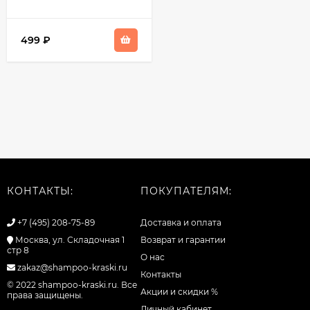
499
₽
КОНТАКТЫ:
ПОКУПАТЕЛЯМ:
+7 (495) 208-75-89
Доставка и оплата
Москва, ул. Складочная 1
Возврат и гарантии
стр 8
О нас
zakaz@shampoo-kraski.ru
Контакты
© 2022 shampoo-kraski.ru. Все
Акции и скидки %
права защищены.
Личный кабинет