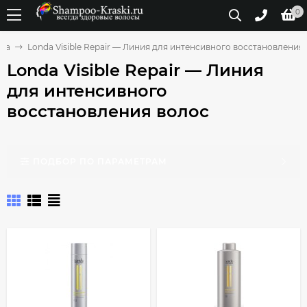
0
da
Londa Visible Repair — Линия для интенсивного восстановления
Londa Visible Repair — Линия
для интенсивного
восстановления волос
ПОДБОР ПО ПАРАМЕТРАМ