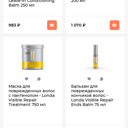
Leave-in Conditioning
200 мл
Balm 250 мл
983
₽
1 070
₽
Маска для
Бальзам для
поврежденных волос
поврежденных
с пантенолом - Londa
кончиков волос -
Visible Repair
Londa Visible Repair
Treatment 750 мл
Ends Balm 75 мл