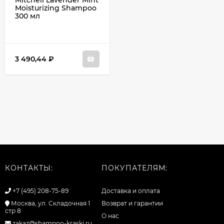
Mitchell Lavender Mint
Moisturizing Shampoo
300 мл
3 490,44
₽
КОНТАКТЫ:
ПОКУПАТЕЛЯМ:
+7 (495) 208-75-89
Доставка и оплата
Москва, ул. Складочная 1
Возврат и гарантии
стр 8
О нас
zakaz@shampoo-kraski.ru