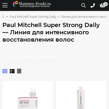
0
ell
Paul Mitchell Super Strong Daily — Линия для интенсивного вос
Paul Mitchell Super Strong Daily
— Линия для интенсивного
восстановления волос
ПОДБОР ПО ПАРАМЕТРАМ