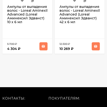
Ампулы от выпадения
Ампулы от выпадения
волос - Loreal Aminexil
волос - Loreal Aminexil
Advanced (Loreal
Advanced (Loreal
Аминексил Эдванст)
Аминексил Эдванст)
10 x 6 мл
42 x 6 мл
5 700
₽
12 300
₽
4 304
₽
10 269
₽
КОНТАКТЫ:
ПОКУПАТЕЛЯМ: