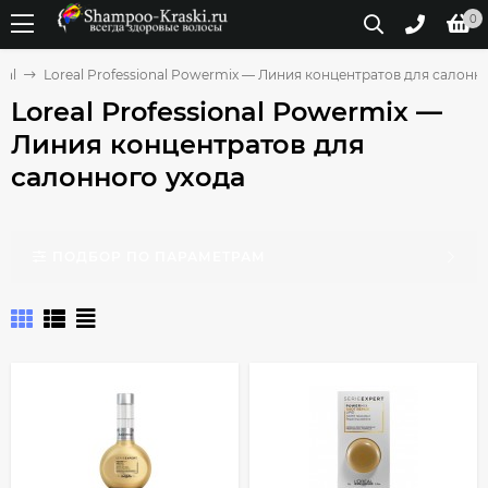
0
eal
Loreal Professional Powermix — Линия концентратов для салонн
Loreal Professional Powermix —
Линия концентратов для
салонного ухода
ПОДБОР ПО ПАРАМЕТРАМ