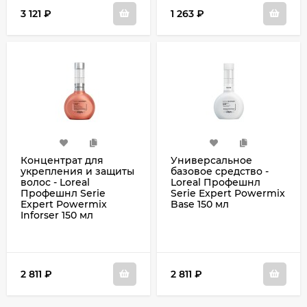
3 121
₽
1 263
₽
Концентрат для
Универсальное
укрепления и защиты
базовое средство -
волос - Loreal
Loreal Профешнл
Профешнл Serie
Serie Expert Powermix
Expert Powermix
Base 150 мл
Inforser 150 мл
2 811
₽
2 811
₽