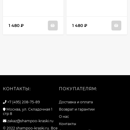
1 480
₽
1 480
₽
КОНТАКТЫ:
ПОКУПАТЕЛЯМ:
+7 (495) 208-75-89
Доставка и оплата
Москва, ул. Складочная 1
Возврат и гарантии
стр 8
О нас
zakaz@shampoo-kraski.ru
Контакты
© 2022 shampoo-kraski.ru. Все