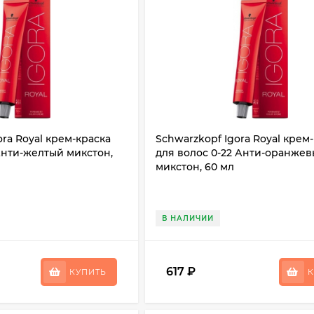
ora Royal крем-краска
Schwarzkopf Igora Royal крем
 Анти-желтый микстон,
для волос 0-22 Анти-оранже
микстон, 60 мл
В НАЛИЧИИ
617
₽
КУПИТЬ
К