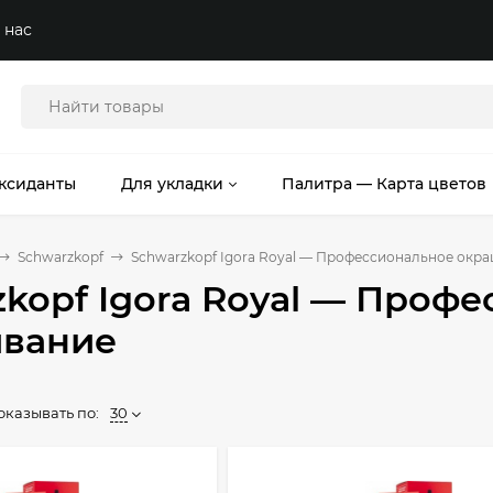
 нас
ксиданты
Для укладки
Палитра — Карта цветов
Schwarzkopf
Schwarzkopf Igora Royal — Профессиональное окр
zkopf Igora Royal — Проф
вание
оказывать по:
30