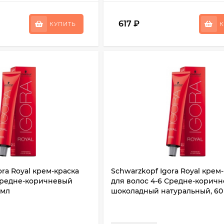
617
₽
КУПИТЬ
К
ora Royal крем-краска
Schwarzkopf Igora Royal крем
 Средне-коричневый
для волос 4-6 Средне-корич
 мл
шоколадный натуральный, 60