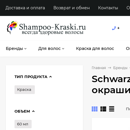
Доставка и оплата
Возврат и обмен
Контакты
О
+
Бренды
Для волос
Краска для волос
О
Главная
Бренды
Schwar
ТИП ПРОДУКТА
окраши
Краска
П
ОБЪЕМ
60 мл