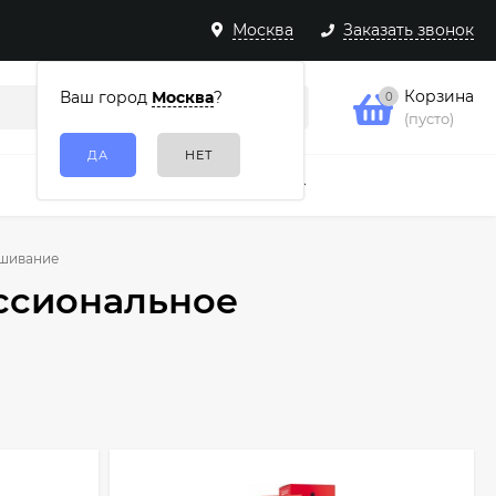
Москва
Заказать звонок
Корзина
Ваш город
Москва
?
0
(пусто)
Подарочные наборы
Еще
ашивание
ессиональное