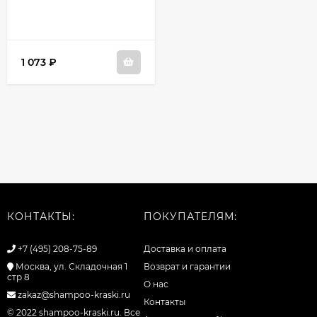
1 073
₽
КОНТАКТЫ:
ПОКУПАТЕЛЯМ:
+7 (495) 208-75-89
Доставка и оплата
Москва, ул. Складочная 1
Возврат и гарантии
стр 8
О нас
zakaz@shampoo-kraski.ru
Контакты
© 2022 shampoo-kraski.ru. Все