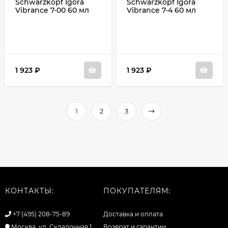
Schwarzkopf Igora
Schwarzkopf Igora
Vibrance 7-00 60 мл
Vibrance 7-4 60 мл
1 923
₽
1 923
₽
1
2
3
КОНТАКТЫ:
ПОКУПАТЕЛЯМ:
+7 (495) 208-75-89
Доставка и оплата
Москва, ул. Складочная 1
Возврат и гарантии